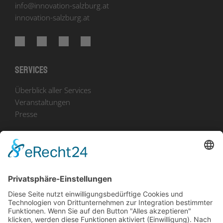
info
@
innovation-salzburg.at
innovation-salzburg.at
Services
Überblick aller Services
Veranstaltungen
Presse
Bekanntmachungen
Ausschreibungen
Geförderte Projekte
Zu uns
Unser Team