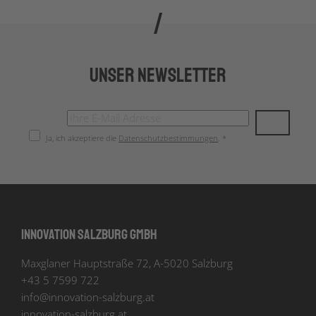
Unser Newsletter
Ja, ich akzeptiere die
Datenschutzbestimmungen
. *
Innovation Salzburg GmbH
Maxglaner Hauptstraße 72, A-5020 Salzburg
+43 5 7599 722
info
@
innovation-salzburg.at
innovation-salzburg.at