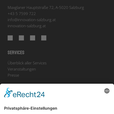
Maxglaner Hauptstraße 72, A-5020 Salzburg
+43 5 7599 722
info
@
innovation-salzburg.at
innovation-salzburg.at
Services
Überblick aller Services
Veranstaltungen
Presse
Bekanntmachungen
Ausschreibungen
Geförderte Projekte