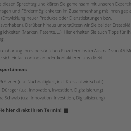
e diesen Sprechtag und klären Sie gemeinsam mit unseren Expert:
Fragen und Fördermöglichkeiten im Zusammenhang mit Ihren gepl
(Entwicklung neuer Produkte oder Dienstleistungen bzw.
onsvorhaben). Darüber hinaus unterstützen wir Sie bei der Erstabkl
ichkeiten (Marken, Patente, …). Hier erhalten Sie auch Tipps für Ih
ng.
ereinbarung Ihres persönlichen Einzeltermins im Ausmaß von 45 M
 sich einfach online an oder kontaktieren uns direkt.
xpert:innen:
rötzner (u.a. Nachhaltigkeit, inkl. Kreislaufwirtschaft)
 Dürager (u.a. Innovation, Investition, Digitalisierung)
 Schwab (u.a. Innovation, Investition, Digitalisierung)
ie hier direkt Ihren Termin!