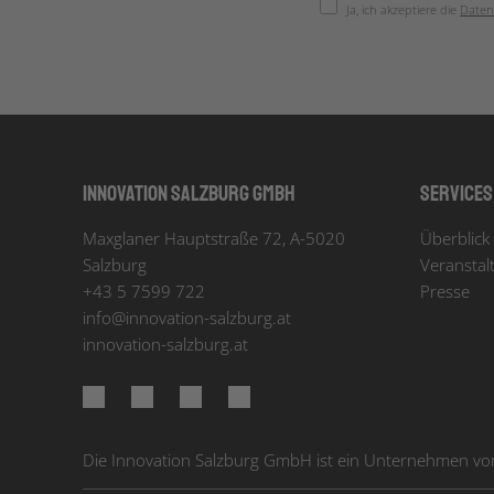
Ja, ich akzeptiere die
Daten
Innovation Salzburg GmbH
Services
Maxglaner Hauptstraße 72, A-5020
Überblick 
Salzburg
Veranstal
+43 5 7599 722
Presse
info
@
innovation-salzburg.at
innovation-salzburg.at
Die Innovation Salzburg GmbH ist ein Unternehmen von 