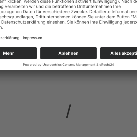
Kontakt und
Romana Schwab
Anmeldung
+43 5 7599 722 76
romana.schwab
@
innovation-salzburg.a
Buchen Sie hier direkt Ihren Termin