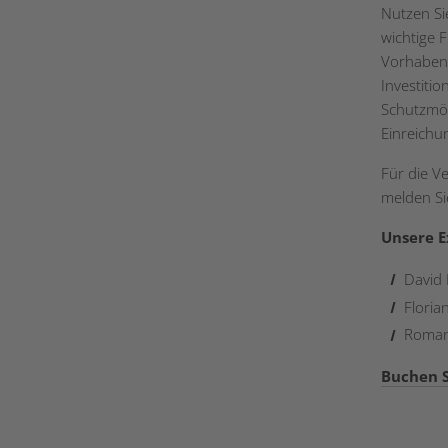
Nutzen Si
wichtige 
Vorhaben 
Investiti
Schutzmögl
Einreichu
Für die V
melden Sie
Unsere E
David B
Florian
Romana
Buchen S