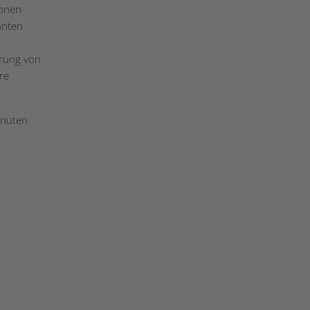
innen
anten
ärung von
re
inuten