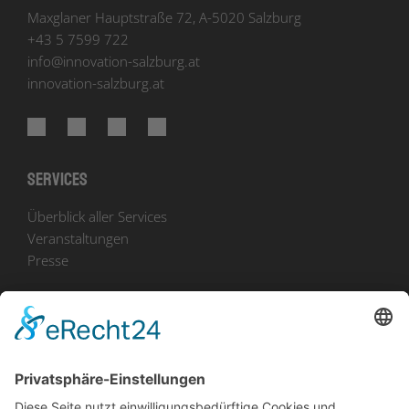
Maxglaner Hauptstraße 72, A-5020 Salzburg
+43 5 7599 722
info
@
innovation-salzburg.at
innovation-salzburg.at
Services
Überblick aller Services
Veranstaltungen
Presse
Bekanntmachungen
Ausschreibungen
Geförderte Projekte