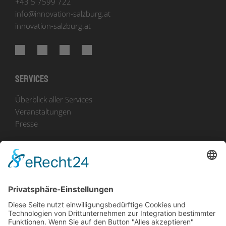
+43 5 7599 722
info
@
innovation-salzburg.at
innovation-salzburg.at
Services
Überblick aller Services
Veranstaltungen
Presse
Bekanntmachungen
Ausschreibungen
Geförderte Projekte
Zu uns