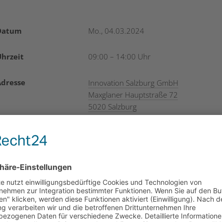
Datum
Mo., 04.03.2024
hrzeit
09:00 – 14:00 Uhr
Adresse
Innovation Salzburg GmbH
Maxglaner Hauptstraße 72
5020 Salzburg
oder Online
Zielgruppe
Alle Vertreter:innen von Unternehmen,
die Förderungen beantragen möchten
Kosten
Die Teilnahme ist kostenlos.