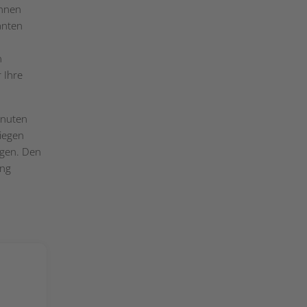
innen
anten
n
 Ihre
inuten
iegen
agen. Den
ung