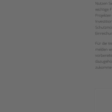
Nutzen Si
wichtige 
Projekten
Investiti
Schutzmög
Einreichu
Für die V
melden wi
vorbereit
dazugehör
zukomme