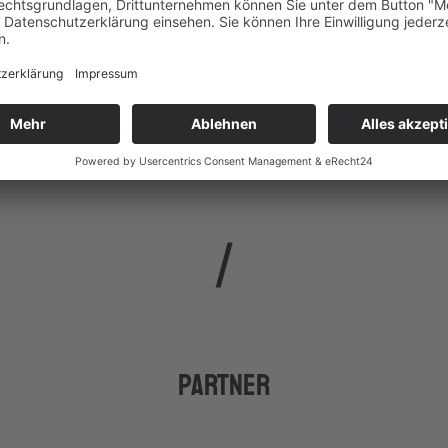
Kontakt und
Florian Dürager
Anmeldung
+43 5 7599 722 71
florian.duerager
@
innovation-salzburg.a
Partner