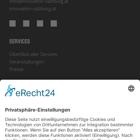
info
@
innovation-salzburg.at
innovation-salzburg.at
Services
Überblick aller Services
Veranstaltungen
Presse
Bekanntmachungen
Ausschreibungen
Geförderte Projekte
Zu uns
Unser Team