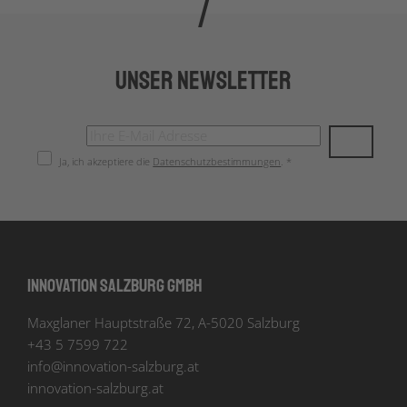
Unser Newsletter
Ja, ich akzeptiere die
Datenschutzbestimmungen
. *
Innovation Salzburg GmbH
Maxglaner Hauptstraße 72, A-5020 Salzburg
+43 5 7599 722
info
@
innovation-salzburg.at
innovation-salzburg.at