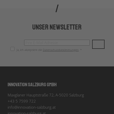
Unser Newsletter
Ja, ich akzeptiere die
Datenschutzbestimmungen
. *
Innovation Salzburg GmbH
Maxglaner Hauptstraße 72, A-5020 Salzburg
+43 5 7599 722
info
@
innovation-salzburg.at
innovation-salzburg.at