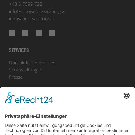
+43 5 7599 722
info
@
innovation-salzburg.at
innovation-salzburg.at
Services
Überblick aller Services
Veranstaltungen
Presse
Bekanntmachungen
Ausschreibungen
Geförderte Projekte
Zu uns