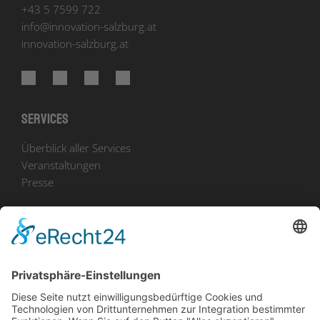
+43 5 7599 722
info
@
innovation-salzburg.at
innovation-salzburg.at
Services
Überblick aller Services
Veranstaltungen
Presse
Bekanntmachungen
Ausschreibungen
Geförderte Projekte
Zu uns