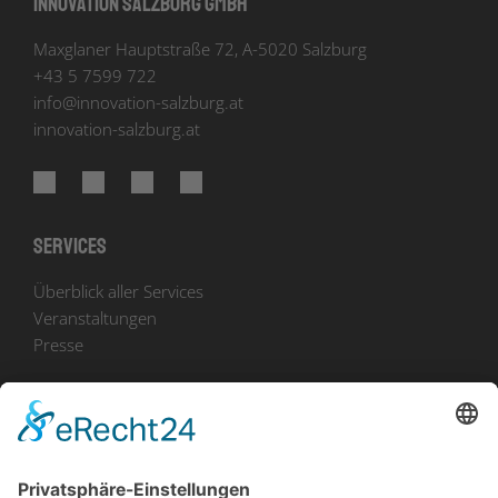
Innovation Salzburg GmbH
Maxglaner Hauptstraße 72, A-5020 Salzburg
+43 5 7599 722
info
@
innovation-salzburg.at
innovation-salzburg.at
Services
Überblick aller Services
Veranstaltungen
Presse
Bekanntmachungen
Ausschreibungen
Geförderte Projekte