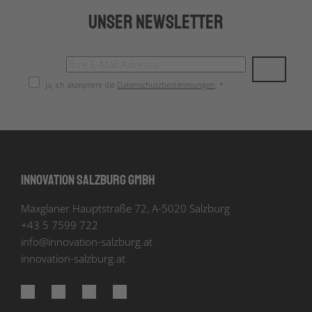
Unser Newsletter
Ja, ich akzeptiere die
Datenschutzbestimmungen
. *
Innovation Salzburg GmbH
Maxglaner Hauptstraße 72, A-5020 Salzburg
+43 5 7599 722
info
@
innovation-salzburg.at
innovation-salzburg.at