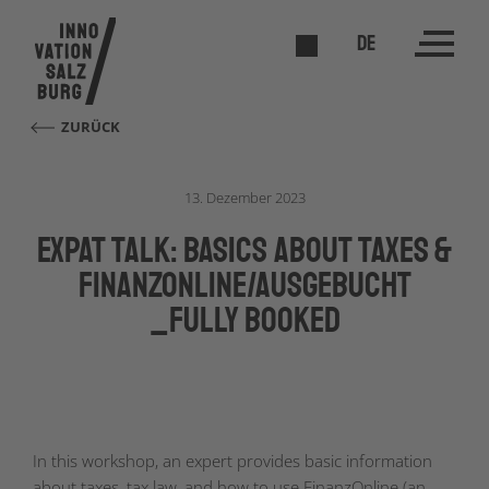
DE
ZURÜCK
13. Dezember 2023
Expat Talk: Basics about Taxes &
FinanzOnline/AUSGEBUCHT
_FULLY BOOKED
In this workshop, an expert provides basic information
about taxes, tax law, and how to use FinanzOnline (an