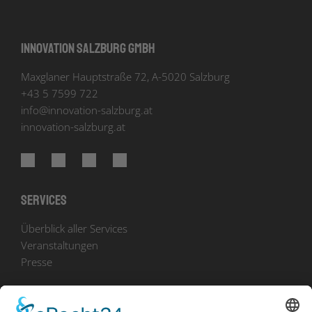
Innovation Salzburg GmbH
Maxglaner Hauptstraße 72, A-5020 Salzburg
+43 5 7599 722
info
@
innovation-salzburg.at
innovation-salzburg.at
Services
Überblick aller Services
Veranstaltungen
Presse
Bekanntmachungen