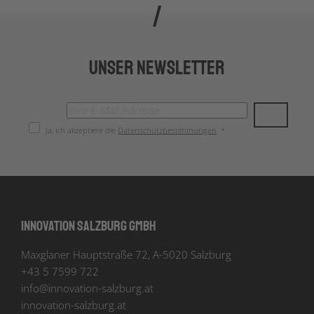
Unser Newsletter
Ja, ich akzeptiere die
Datenschutzbestimmungen
. *
Innovation Salzburg GmbH
Maxglaner Hauptstraße 72, A-5020 Salzburg
+43 5 7599 722
info
@
innovation-salzburg.at
innovation-salzburg.at