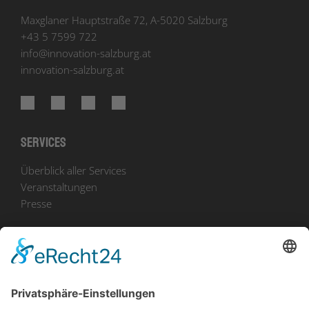
Maxglaner Hauptstraße 72, A-5020 Salzburg
+43 5 7599 722
info
@
innovation-salzburg.at
innovation-salzburg.at
Services
Überblick aller Services
Veranstaltungen
Presse
Bekanntmachungen
Ausschreibungen
Geförderte Projekte