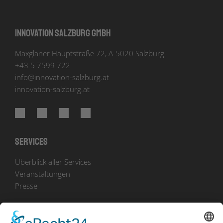
Innovation Salzburg GmbH
Maxglaner Hauptstraße 72, A-5020 Salzburg
+43 5 7599 722
info
@
innovation-salzburg.at
innovation-salzburg.at
Services
Überblick aller Services
Veranstaltungen
Presse
Bekanntmachungen