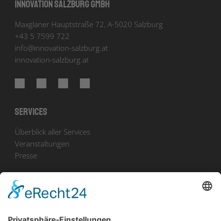
Innovation Salzburg GmbH
Maxglaner Hauptstraße 72, A-5020 Salzburg
+43 5 7599 722
info
@
innovation-salzburg.at
innovation-salzburg.at
Services
Überblick aller Services
Veranstaltungen
Presse
Bekanntmachungen
Ausschreibungen
Geförderte Projekte