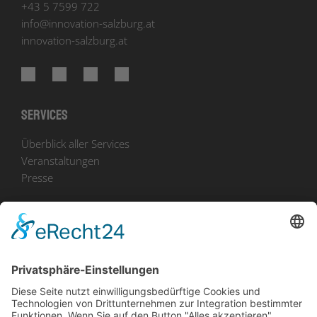
+43 5 7599 722
info
@
innovation-salzburg.at
innovation-salzburg.at
Services
Überblick aller Services
Veranstaltungen
Presse
Bekanntmachungen
Ausschreibungen
Geförderte Projekte
Zu uns