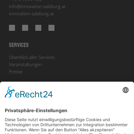
info
@
innovation-salzburg.at
innovation-salzburg.at
Services
Überblick aller Services
Veranstaltungen
Presse
Bekanntmachungen
Ausschreibungen
Geförderte Projekte
Zu uns