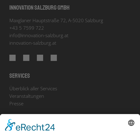
Innovation Salzburg GmbH
Maxglaner Hauptstraße 72, A-5020 Salzburg
+43 5 7599 722
info
@
innovation-salzburg.at
innovation-salzburg.at
Services
Überblick aller Services
Veranstaltungen
Presse
Bekanntmachungen
Ausschreibungen