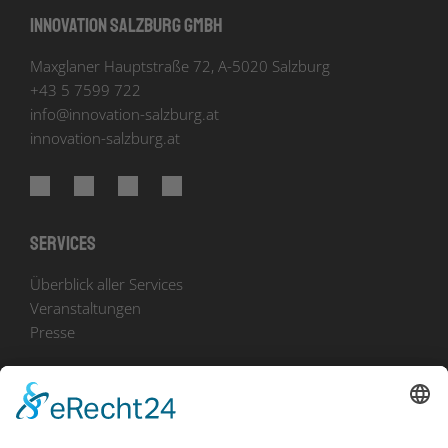
Innovation Salzburg GmbH
Maxglaner Hauptstraße 72, A-5020 Salzburg
+43 5 7599 722
info
@
innovation-salzburg.at
innovation-salzburg.at
Services
Überblick aller Services
Veranstaltungen
Presse
Bekanntmachungen
Ausschreibungen