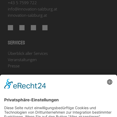
+43 5 7599 722
info
@
innovation-salzburg.at
innovation-salzburg.at
Services
Überblick aller Services
Veranstaltungen
Presse
Bekanntmachungen
Ausschreibungen
Geförderte Projekte
Zu uns