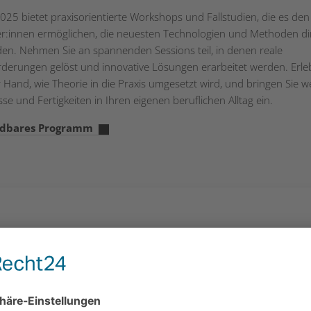
025 bietet praxisorientierte Workshops und Fallstudien, die es den
r:innen ermöglichen, die neuesten Technologien und Methoden di
n. Nehmen Sie an spannenden Sessions teil, in denen reale
derungen gelöst und innovative Lösungen erarbeitet werden. Erle
 Hand, wie Theorie in die Praxis umgesetzt wird, und bringen Sie we
se und Fertigkeiten in Ihren eigenen beruflichen Alltag ein.
dbares Programm
Weiterführende Informationen
Datum
Di., 21.10.2025