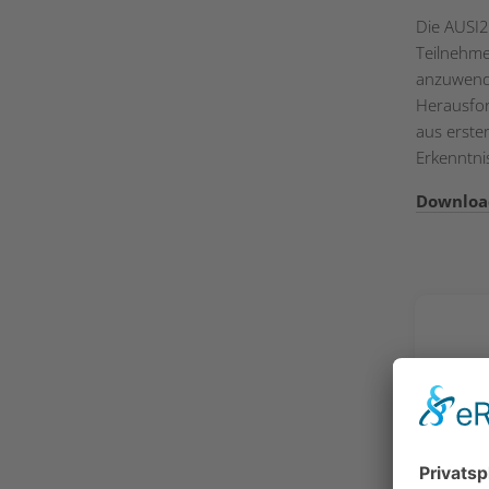
Die AUSI2
Teilnehme
anzuwende
Herausfor
aus erster
Erkenntnis
Downloa