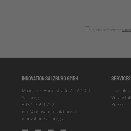
Ja, ich akzeptiere die
Daten
Innovation Salzburg GmbH
Services
Maxglaner Hauptstraße 72, A-5020
Überblick 
Salzburg
Veranstal
+43 5 7599 722
Presse
info
@
innovation-salzburg.at
innovation-salzburg.at