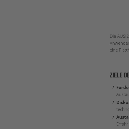
Die AUSI2
Anwender:
eine Plat
Ziele 
Förde
Austau
Disku
techno
Austa
Erfahru