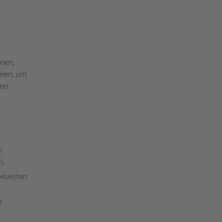
nnen,
mmen, um
en.
n
n.
neuesten
e