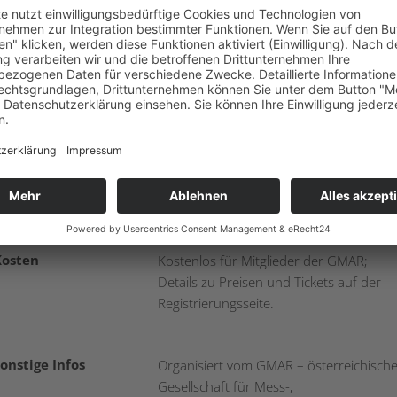
hrzeit
08:00 – 17:30 Uhr
Adresse
Marktgasse 20, 6330 Kufstein
Zielgruppe
Hersteller:innen, Entwickler:innen,
Forscher:innen, Anwender:innen und
Systemintegrator:innen aus Deutschland
Österreich, der Schweiz und Süd-Tirol
Kosten
Kostenlos für Mitglieder der GMAR;
Details zu Preisen und Tickets auf der
Registrierungsseite.
onstige Infos
Organisiert vom GMAR – österreichisch
Gesellschaft für Mess-,