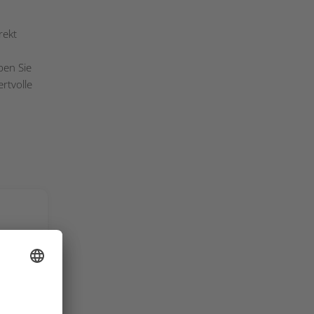
rekt
ben Sie
rtvolle