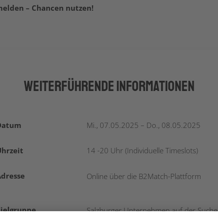
melden – Chancen nutzen!
Weiterführende Informationen
Datum
Mi., 07.05.2025 – Do., 08.05.2025
hrzeit
14 -20 Uhr (Individuelle Timeslots)
Adresse
Online über die B2Match-Plattform
Zielgruppe
Salzburger Unternehmen auf der Suche