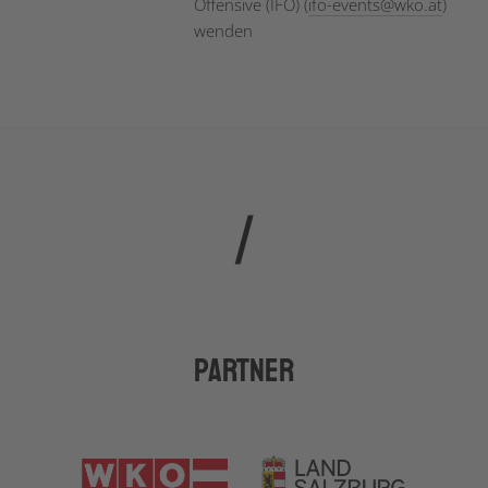
Offensive (IFO) (
ifo-events
@
wko.at
)
wenden
Partner