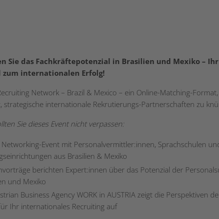
n Sie das Fachkräftepotenzial in Brasilien und Mexiko – Ihr
l zum internationalen Erfolg!
Recruiting Network – Brazil & Mexico – ein Online-Matching-Format,
t, strategische internationale Rekrutierungs-Partnerschaften zu kn
lten Sie dieses Event nicht verpassen:
 Networking-Event mit Personalvermittler:innen, Sprachschulen un
gseinrichtungen aus Brasilien & Mexiko
hvorträge berichten Expert:innen über das Potenzial der Personals
ien und Mexiko
strian Business Agency WORK in AUSTRIA zeigt die Perspektiven d
für Ihr internationales Recruiting auf