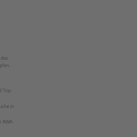
 das
üpfen.
d Top-
uche in
er RWR-