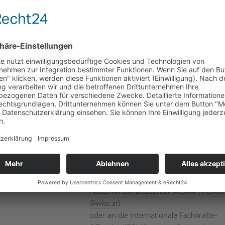
nach internationalen Fachkräften
Kosten
für WKO-Mitglieder 100 Euro (zzgl. USt)
pro Unternehmen
für Nichtmitglieder 200 Euro (zzgl. USt)
pro Unternehmen
Kontakt und
Alle Infos und Anmeldung auf der
Anmeldung
Veranstaltungswebsite
Bei Fragen können Sie sich jederzeit
gerne an
das AußenwirtschaftsCenter Sao Paulo (
saopaulo
@
wko.at
)
AußenwirtschaftsCenter Mexiko (
mexiko
@
wko.at
)
oder an die Internationale Fachkräfte-