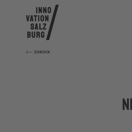
ZURÜCK
N