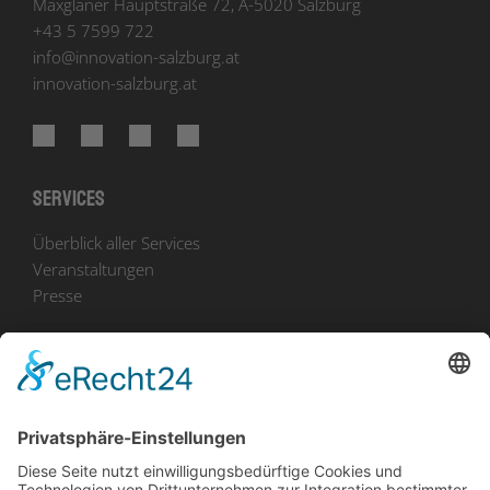
Maxglaner Hauptstraße 72, A-5020 Salzburg
+43 5 7599 722
info
@
innovation-salzburg.at
innovation-salzburg.at
Services
Überblick aller Services
Veranstaltungen
Presse
Bekanntmachungen
Ausschreibungen
Geförderte Projekte
Zu uns